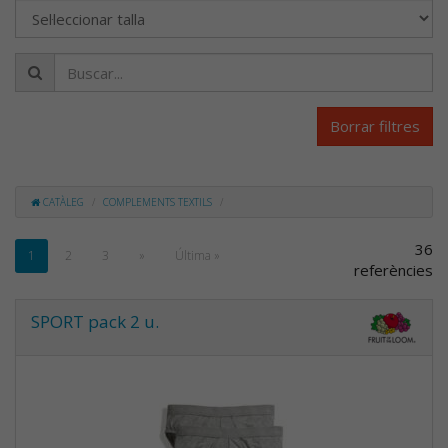
Borrar filtres
CATÀLEG
COMPLEMENTS TEXTILS
36
1
2
3
»
Última »
referències
SPORT pack 2 u.